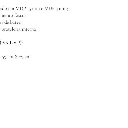
cado em MDP 15 mm e MDF 3 mm;
mento fosco;
as de bater;
 prateleira interna
(A x L x P):
X 59 cm X 29 cm