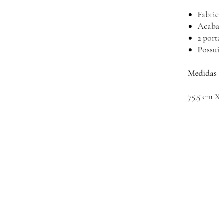
Fabri
Acaba
2 port
Possui
Medidas 
75,5 cm 