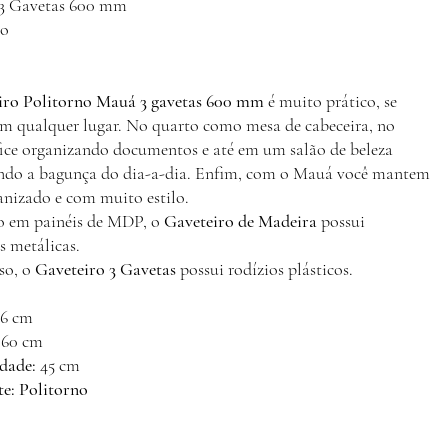
3 Gavetas 600 mm
eto
iro Politorno Mauá 3 gavetas 600 mm
é muito prático, se
em qualquer lugar. No quarto como mesa de cabeceira, no
ice organizando documentos e até em um salão de beleza
ndo a bagunça do dia-a-dia. Enfim, com o Mauá você mantem
anizado e com muito estilo.
o em painéis de MDP, o
Gaveteiro de Madeira
possui
s metálicas.
so, o
Gaveteiro 3 Gavetas
possui rodízios plásticos.
6 cm
60 cm
dade:
45 cm
te:
Politorno