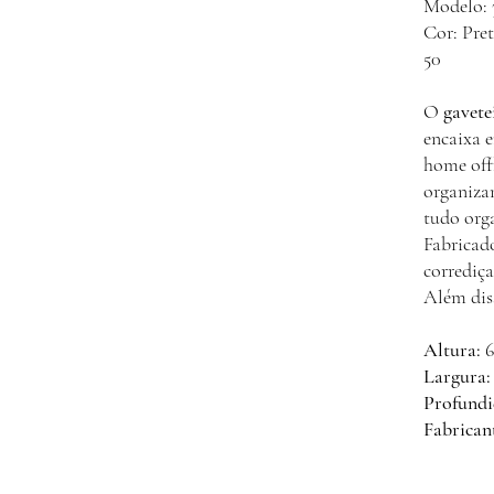
Modelo: 
Cor: Pr
50
O
gavete
encaixa 
home off
organiza
tudo org
Fabricad
corrediça
Além dis
Altura:
6
Largura:
Profundi
Fabrican