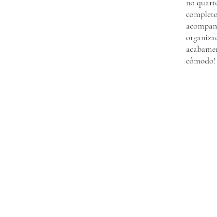
no quarto
completo
acompanh
organizad
acabamen
cômodo!